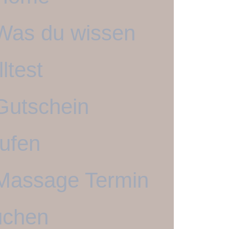
Was du wissen
lltest
Gutschein
ufen
Massage Termin
uchen