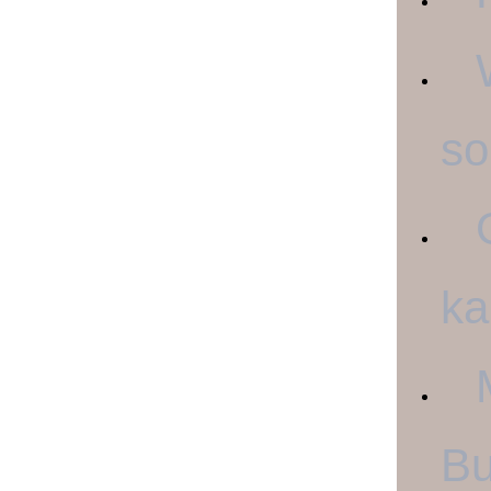
so
ka
B